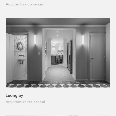
·
Arquitectura comercial
Leonglay
·
Arquitectura residencial