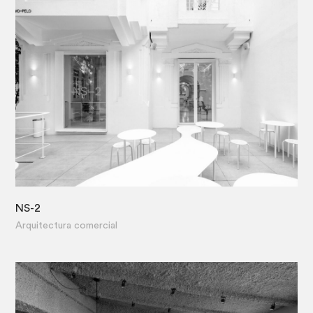
NS-2
·
Arquitectura comercial